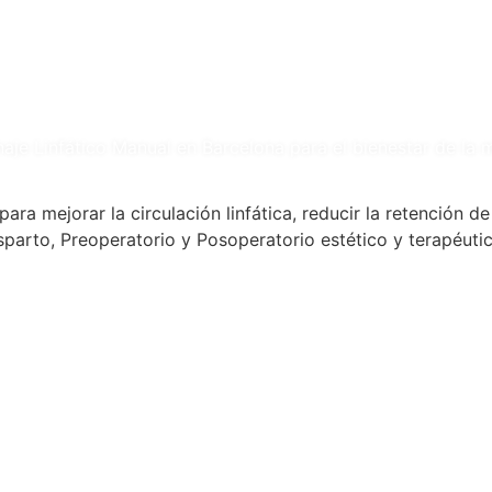
aje Linfático Manual en Barcelona para el bienestar de la 
ara mejorar la circulación linfática, reducir la retención 
arto, Preoperatorio y Posoperatorio estético y terapéuti