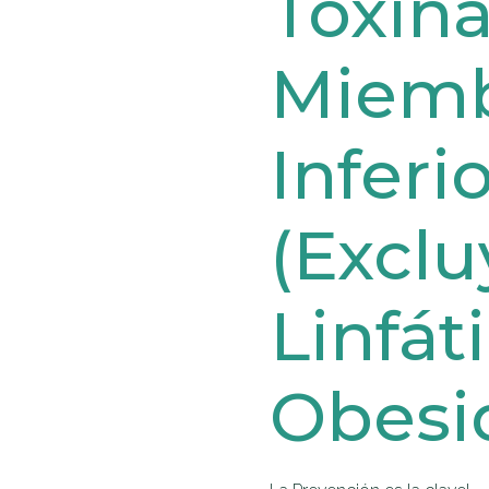
Toxin
Miem
Inferi
(Exclu
Linfát
Obesi