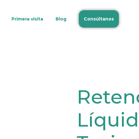
Primera visita
Blog
Consúltanos
Reten
Líquid