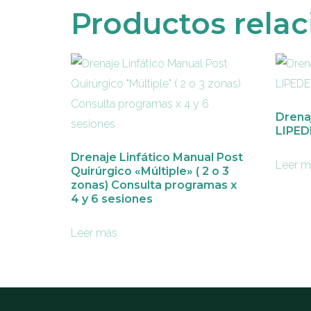
Productos rela
Drena
LIPEDE
Drenaje Linfático Manual Post
Leer m
Quirúrgico «Múltiple» ( 2 o 3
zonas) Consulta programas x
4 y 6 sesiones
Leer más