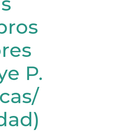
as
bros
ores
ye P.
icas/
dad)