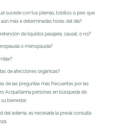
ué sucede con tus piernas, tobillos o pies que
y aún más a determinadas horas del día?
etención de líquidos pasajera, causal, o no?
 menopausia o menopausia?
miliar?
rtas de afecciones orgánicas?
nas de las preguntas más frecuentes por las
ntro AcquaSanna personas en búsqueda de
su bienestar.
 del edema, es necesaria la previa consulta
nza.