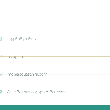
+ 34 608 51 61 13
Instagram
info@acquasanna.com
Calle Balmes 224, 4º 2ª, Barcelona