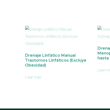
Drenaj
Menop
Drenaje Linfático Manual
hasta 
Trastornos Linfáticos (Excluye
Obesidad)
Leer m
Leer más