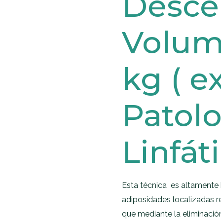
Desce
Volum
kg ( e
Patol
Linfát
Esta técnica es altamente b
adiposidades localizadas re
que mediante la eliminació