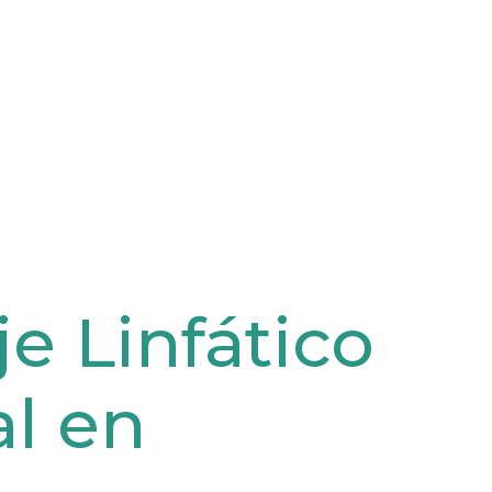
e Linfático
l en