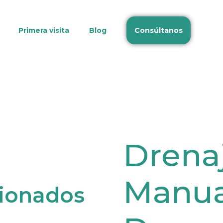
Primera visita
Blog
Consúltanos
Drenaj
Manua
cionados